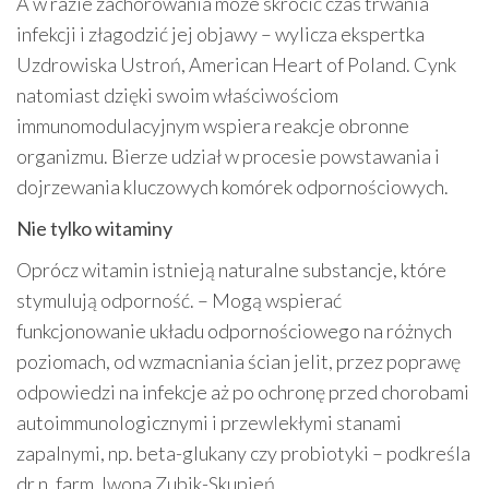
A w razie zachorowania może skrócić czas trwania
infekcji i złagodzić jej objawy – wylicza ekspertka
Uzdrowiska Ustroń, American Heart of Poland. Cynk
natomiast dzięki swoim właściwościom
immunomodulacyjnym wspiera reakcje obronne
organizmu. Bierze udział w procesie powstawania i
dojrzewania kluczowych komórek odpornościowych.
Nie tylko witaminy
Oprócz witamin istnieją naturalne substancje, które
stymulują odporność. – Mogą wspierać
funkcjonowanie układu odpornościowego na różnych
poziomach, od wzmacniania ścian jelit, przez poprawę
odpowiedzi na infekcje aż po ochronę przed chorobami
autoimmunologicznymi i przewlekłymi stanami
zapalnymi, np. beta-glukany czy probiotyki – podkreśla
dr n. farm. Iwona Zubik-Skupień.