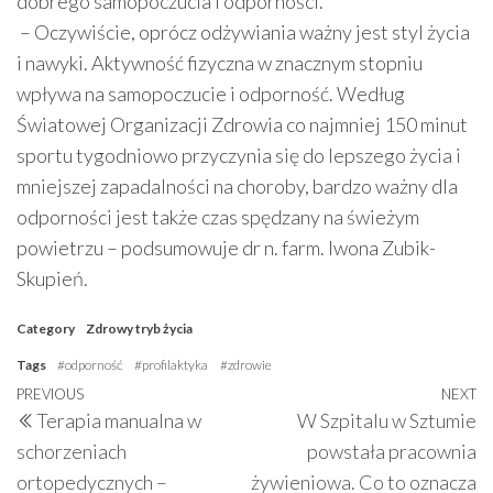
dobrego samopoczucia i odporności.
– Oczywiście, oprócz odżywiania ważny jest styl życia
i nawyki. Aktywność fizyczna w znacznym stopniu
wpływa na samopoczucie i odporność. Według
Światowej Organizacji Zdrowia co najmniej 150 minut
sportu tygodniowo przyczynia się do lepszego życia i
mniejszej zapadalności na choroby, bardzo ważny dla
odporności jest także czas spędzany na świeżym
powietrzu – podsumowuje dr n. farm. Iwona Zubik-
Skupień.
Category
Zdrowy tryb życia
Tags
#odporność
#profilaktyka
#zdrowie
PREVIOUS
NEXT
Terapia manualna w
W Szpitalu w Sztumie
schorzeniach
powstała pracownia
ortopedycznych –
żywieniowa. Co to oznacza