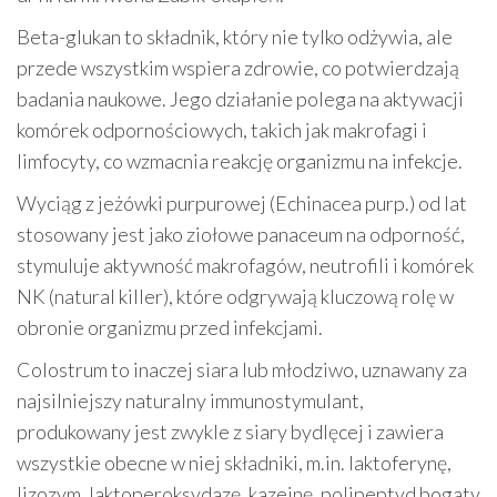
Beta-glukan to składnik, który nie tylko odżywia, ale
przede wszystkim wspiera zdrowie, co potwierdzają
badania naukowe. Jego działanie polega na aktywacji
komórek odpornościowych, takich jak makrofagi i
limfocyty, co wzmacnia reakcję organizmu na infekcje.
Wyciąg z jeżówki purpurowej (Echinacea purp.) od lat
stosowany jest jako ziołowe panaceum na odporność,
stymuluje aktywność makrofagów, neutrofili i komórek
NK (natural killer), które odgrywają kluczową rolę w
obronie organizmu przed infekcjami.
Colostrum to inaczej siara lub młodziwo, uznawany za
najsilniejszy naturalny immunostymulant,
produkowany jest zwykle z siary bydlęcej i zawiera
wszystkie obecne w niej składniki, m.in. laktoferynę,
lizozym, laktoperoksydazę, kazeinę, polipeptyd bogaty