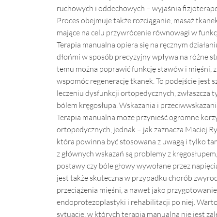
ruchowych i oddechowych – wyjaśnia fizjoterap
Proces obejmuje także rozciąganie, masaż tkanek
mające na celu przywrócenie równowagi w funk
Terapia manualna opiera się na ręcznym działani
dłońmi w sposób precyzyjny wpływa na różne stru
temu można poprawić funkcję stawów i mięśni, 
wspomóc regenerację tkanek. To podejście jest s
leczeniu dysfunkcji ortopedycznych, zwłaszcza 
bólem kręgosłupa. Wskazania i przeciwwskazani
Terapia manualna może przynieść ogromne korzy
ortopedycznych, jednak – jak zaznacza Maciej Ryc
która powinna być stosowana z uwagą i tylko ta
z głównych wskazań są problemy z kręgosłupem, 
postawy czy bóle głowy wywołane przez napięci
jest także skuteczna w przypadku chorób zwyr
przeciążenia mięśni, a nawet jako przygotowanie
endoprotezoplastyki i rehabilitacji po niej. Warto
sytuacje, w których terapia manualna nie jest zal