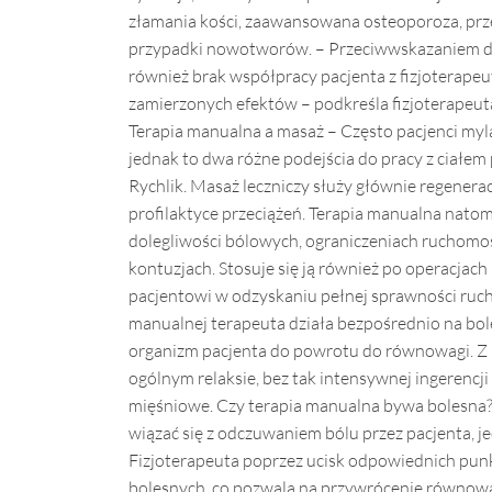
złamania kości, zaawansowana osteoporoza, pr
przypadki nowotworów. – Przeciwwskazaniem do 
również brak współpracy pacjenta z fizjoterapeut
zamierzonych efektów – podkreśla fizjoterapeut
Terapia manualna a masaż – Często pacjenci myl
jednak to dwa różne podejścia do pracy z ciałem
Rychlik. Masaż leczniczy służy głównie regeneracj
profilaktyce przeciążeń. Terapia manualna natomi
dolegliwości bólowych, ograniczeniach ruchomo
kontuzjach. Stosuje się ją również po operacjach
pacjentowi w odzyskaniu pełnej sprawności ruch
manualnej terapeuta działa bezpośrednio na bol
organizm pacjenta do powrotu do równowagi. Z k
ogólnym relaksie, bez tak intensywnej ingerencji
mięśniowe. Czy terapia manualna bywa bolesna
wiązać się z odczuwaniem bólu przez pacjenta, je
Fizjoterapeuta poprzez ucisk odpowiednich punk
bolesnych, co pozwala na przywrócenie równowa