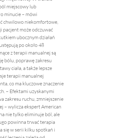
ból miejscowy lub
oło minucie – mówi
hoć chwilowo niekomfortowe,
sji pacjent może odczuwać
 skutkiem ubocznym działań
 ustępują po około 48
nące z terapii manualnej są
ję bólu, poprawę zakresu
awy ciała, a także lepsze
sje terapii manualnej
nta, co ma kluczowe znaczenie
ch. – Efektami uzyskanymi
wa zakresu ruchu, zmniejszenie
ej – wylicza ekspert American
a nie tylko eliminuje ból, ale
ługo powinna trwać terapia
ię w serii kilku spotkań i
ość leczenia zależą od