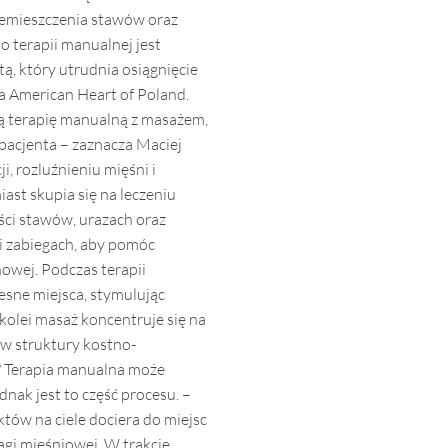
zemieszczenia stawów oraz
terapii manualnej jest
ą, który utrudnia osiągnięcie
a American Heart of Poland.
ą terapię manualną z masażem,
 pacjenta – zaznacza Maciej
i, rozluźnieniu mięśni i
ast skupia się na leczeniu
ści stawów, urazach oraz
 i zabiegach, aby pomóc
owej. Podczas terapii
esne miejsca, stymulując
olei masaż koncentruje się na
 w struktury kostno-
? Terapia manualna może
dnak jest to część procesu. –
tów na ciele dociera do miejsc
gi mięśniowej. W trakcie