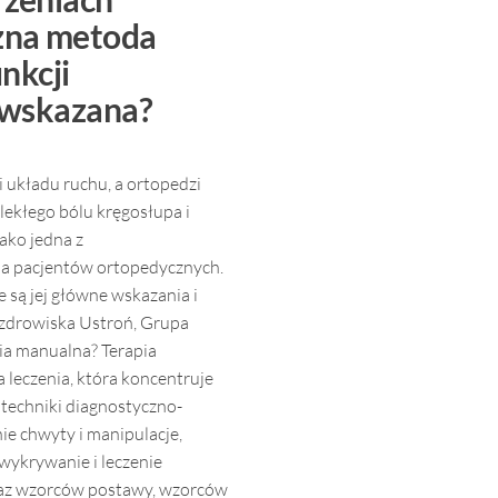
zna metoda
nkcji
 wskazana?
 układu ruchu, a ortopedzi
lekłego bólu kręgosłupa i
ako jedna z
ia pacjentów ortopedycznych.
e są jej główne wskazania i
 Uzdrowiska Ustroń, Grupa
ia manualna? Terapia
 leczenia, która koncentruje
 techniki diagnostyczno-
ie chwyty i manipulacje,
 wykrywanie i leczenie
raz wzorców postawy, wzorców