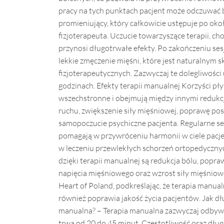
pracy na tych punktach pacjent może odczuwać 
promieniujący, który całkowicie ustępuje po ok
fizjoterapeuta. Uczucie towarzyszące terapii, c
przynosi długotrwałe efekty. Po zakończeniu se
lekkie zmęczenie mięśni, które jest naturalnym
fizjoterapeutycznych. Zazwyczaj te dolegliwości
godzinach. Efekty terapii manualnej Korzyści pły
wszechstronne i obejmują między innymi redukc
ruchu, zwiększenie siły mięśniowej, poprawę post
samopoczucie psychiczne pacjenta. Regularne se
pomagają w przywróceniu harmonii w ciele pacje
w leczeniu przewlekłych schorzeń ortopedyczny
dzięki terapii manualnej są redukcja bólu, popra
napięcia mięśniowego oraz wzrost siły mięśniow
Heart of Poland, podkreślając, że terapia manualn
również poprawia jakość życia pacjentów. Jak d
manualna? – Terapia manualna zazwyczaj odbywa s
trwa od 20 do 45 minut. Częstotliwość oraz dług