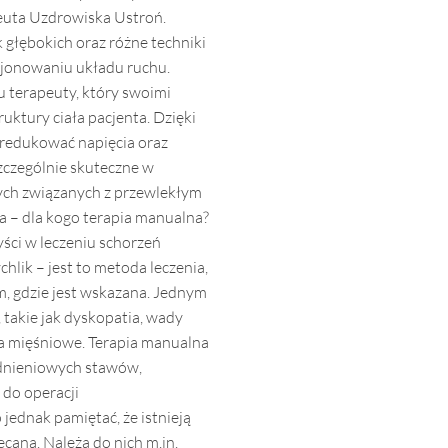
euta Uzdrowiska Ustroń.
 głębokich oraz różne techniki
cjonowaniu układu ruchu.
u terapeuty, który swoimi
ktury ciała pacjenta. Dzięki
zredukować napięcia oraz
zczególnie skuteczne w
tych związanych z przewlekłym
a – dla kogo terapia manualna?
ści w leczeniu schorzeń
hlik – jest to metoda leczenia,
m, gdzie jest wskazana. Jednym
takie jak dyskopatia, wady
a mięśniowe. Terapia manualna
odnieniowych stawów,
 do operacji
 jednak pamiętać, że istnieją
ecana. Należą do nich m.in.