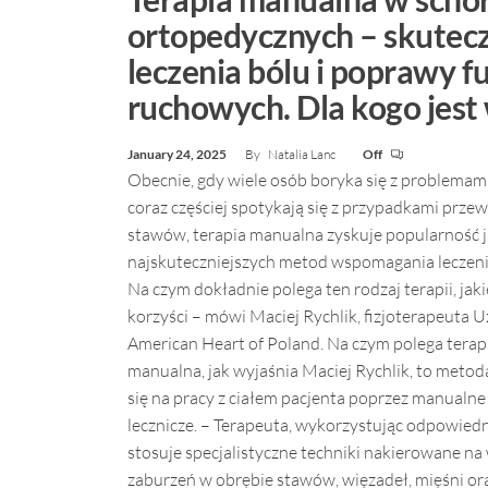
ortopedycznych – skutec
leczenia bólu i poprawy fu
ruchowych. Dla kogo jest
January 24, 2025
By
Natalia Lanc
Off
Obecnie, gdy wiele osób boryka się z problemami
coraz częściej spotykają się z przypadkami przew
stawów, terapia manualna zyskuje popularność j
najskuteczniejszych metod wspomagania leczen
Na czym dokładnie polega ten rodzaj terapii, jaki
korzyści – mówi Maciej Rychlik, fizjoterapeuta
American Heart of Poland. Na czym polega terap
manualna, jak wyjaśnia Maciej Rychlik, to metoda
się na pracy z ciałem pacjenta poprzez manualne
lecznicze. – Terapeuta, wykorzystując odpowiedn
stosuje specjalistyczne techniki nakierowane na
zaburzeń w obrębie stawów, więzadeł, mięśni o