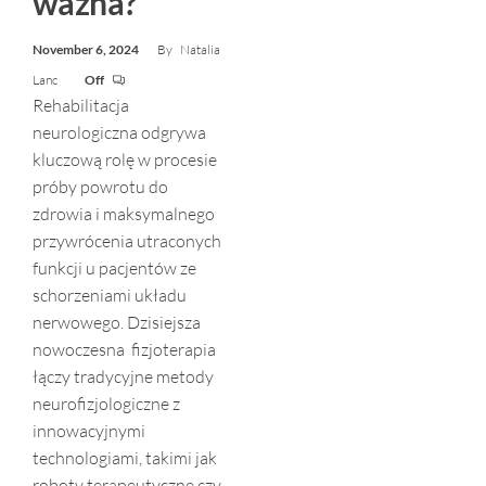
ważna?
November 6, 2024
By
Natalia
Lanc
Off
Rehabilitacja
neurologiczna odgrywa
kluczową rolę w procesie
próby powrotu do
zdrowia i maksymalnego
przywrócenia utraconych
funkcji u pacjentów ze
schorzeniami układu
nerwowego. Dzisiejsza
nowoczesna fizjoterapia
łączy tradycyjne metody
neurofizjologiczne z
innowacyjnymi
technologiami, takimi jak
roboty terapeutyczne czy