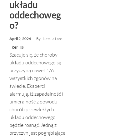
układu
oddechoweg
o?
April 2, 2024
By
Natalia Lanc
Off
Szacuje się, że choroby
układu oddechowego są
przyczyną nawet 1/6
wszystkich zgonów na
świecie. Eksperci
alarmują, iż zapadalność i
umieralność z powodu
chorób przewlekłych
układu oddechowego
będzie rosnąć. Jedną z
przyczyn jest pogłębiające